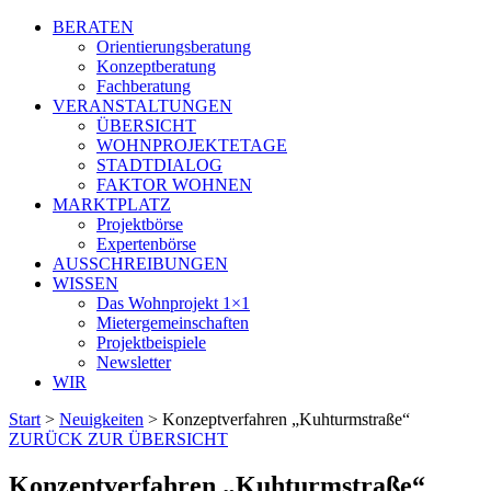
BERATEN
Orientierungsberatung
Konzeptberatung
Fachberatung
VERANSTALTUNGEN
ÜBERSICHT
WOHNPROJEKTETAGE
STADTDIALOG
FAKTOR WOHNEN
MARKTPLATZ
Projektbörse
Expertenbörse
AUSSCHREIBUNGEN
WISSEN
Das Wohnprojekt 1×1
Mietergemeinschaften
Projektbeispiele
Newsletter
WIR
Start
>
Neuigkeiten
>
Konzeptverfahren „Kuhturmstraße“
ZURÜCK ZUR ÜBERSICHT
Konzeptverfahren „Kuhturmstraße“