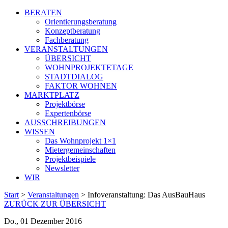
BERATEN
Orientierungsberatung
Konzeptberatung
Fachberatung
VERANSTALTUNGEN
ÜBERSICHT
WOHNPROJEKTETAGE
STADTDIALOG
FAKTOR WOHNEN
MARKTPLATZ
Projektbörse
Expertenbörse
AUSSCHREIBUNGEN
WISSEN
Das Wohnprojekt 1×1
Mietergemeinschaften
Projektbeispiele
Newsletter
WIR
Start
>
Veranstaltungen
>
Infoveranstaltung: Das AusBauHaus
ZURÜCK ZUR ÜBERSICHT
Do., 01 Dezember 2016