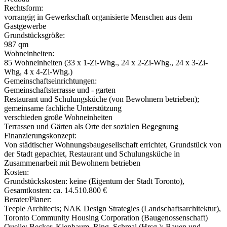
Rechtsform:
vorrangig in Gewerkschaft organisierte Menschen aus dem
Gastgewerbe
Grundstücksgröße:
987 qm
Wohneinheiten:
85 Wohneinheiten (33 x 1-Zi-Whg., 24 x 2-Zi-Whg., 24 x 3-Zi-
Whg, 4 x 4-Zi-Whg.)
Gemeinschaftseinrichtungen:
Gemeinschaftsterrasse und - garten
Restaurant und Schulungsküche (von Bewohnern betrieben);
gemeinsame fachliche Unterstützung
verschieden große Wohneinheiten
Terrassen und Gärten als Orte der sozialen Begegnung
Finanzierungskonzept:
Von städtischer Wohnungsbaugesellschaft errichtet, Grundstück von
der Stadt gepachtet, Restaurant und Schulungsküche in
Zusammenarbeit mit Bewohnern betrieben
Kosten:
Grundstückskosten: keine (Eigentum der Stadt Toronto),
Gesamtkosten: ca. 14.510.800 €
Berater/Planer:
Teeple Architects; NAK Design Strategies (Landschaftsarchitektur),
Toronto Community Housing Corporation (Baugenossenschaft)
Quelle: Becker, Kienbaum, Ring, Schmal (Hrsg.): Bauen und