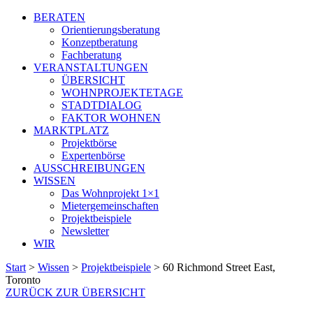
BERATEN
Orientierungsberatung
Konzeptberatung
Fachberatung
VERANSTALTUNGEN
ÜBERSICHT
WOHNPROJEKTETAGE
STADTDIALOG
FAKTOR WOHNEN
MARKTPLATZ
Projektbörse
Expertenbörse
AUSSCHREIBUNGEN
WISSEN
Das Wohnprojekt 1×1
Mietergemeinschaften
Projektbeispiele
Newsletter
WIR
Start
>
Wissen
>
Projektbeispiele
>
60 Richmond Street East,
Toronto
ZURÜCK ZUR ÜBERSICHT