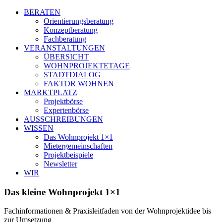
BERATEN
Orientierungsberatung
Konzeptberatung
Fachberatung
VERANSTALTUNGEN
ÜBERSICHT
WOHNPROJEKTETAGE
STADTDIALOG
FAKTOR WOHNEN
MARKTPLATZ
Projektbörse
Expertenbörse
AUSSCHREIBUNGEN
WISSEN
Das Wohnprojekt 1×1
Mietergemeinschaften
Projektbeispiele
Newsletter
WIR
Das kleine Wohnprojekt 1×1
Fachinformationen & Praxisleitfaden von der Wohnprojektidee bis
zur Umsetzung