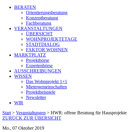
BERATEN
Orientierungsberatung
Konzeptberatung
Fachberatung
VERANSTALTUNGEN
ÜBERSICHT
WOHNPROJEKTETAGE
STADTDIALOG
FAKTOR WOHNEN
MARKTPLATZ
Projektbörse
Expertenbörse
AUSSCHREIBUNGEN
WISSEN
Das Wohnprojekt 1×1
Mietergemeinschaften
Projektbeispiele
Newsletter
WIR
Start
>
Veranstaltungen
>
HWR: offene Beratung für Hausprojekte
ZURÜCK ZUR ÜBERSICHT
Mo., 07 Oktober 2019