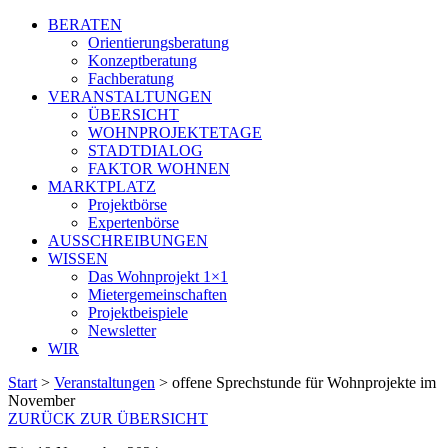
BERATEN
Orientierungsberatung
Konzeptberatung
Fachberatung
VERANSTALTUNGEN
ÜBERSICHT
WOHNPROJEKTETAGE
STADTDIALOG
FAKTOR WOHNEN
MARKTPLATZ
Projektbörse
Expertenbörse
AUSSCHREIBUNGEN
WISSEN
Das Wohnprojekt 1×1
Mietergemeinschaften
Projektbeispiele
Newsletter
WIR
Start
>
Veranstaltungen
>
offene Sprechstunde für Wohnprojekte im
November
ZURÜCK ZUR ÜBERSICHT