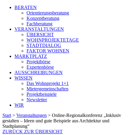
BERATEN
Orientierungsberatung
Konzeptberatung
Fachberatung
VERANSTALTUNGEN
ÜBERSICHT
WOHNPROJEKTETAGE
STADTDIALOG
FAKTOR WOHNEN
MARKTPLATZ
Projektbörse
Expertenbörse
AUSSCHREIBUNGEN
WISSEN
Das Wohnprojekt 1×1
Mietergemeinschaften
Projektbeispiele
Newsletter
WIR
Start
>
Veranstaltungen
>
Online-Regionalkonferenz „Inklusiv
gestalten – Ideen und gute Beispiele aus Architektur und
Stadtplanung“
ZURÜCK ZUR ÜBERSICHT