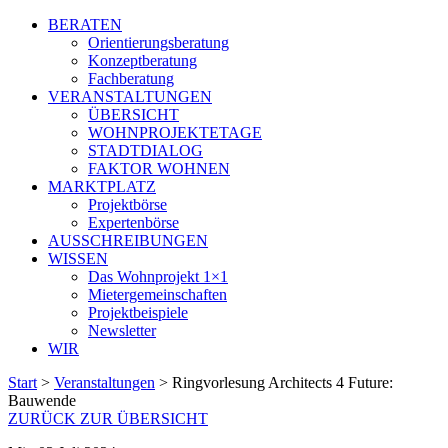
BERATEN
Orientierungsberatung
Konzeptberatung
Fachberatung
VERANSTALTUNGEN
ÜBERSICHT
WOHNPROJEKTETAGE
STADTDIALOG
FAKTOR WOHNEN
MARKTPLATZ
Projektbörse
Expertenbörse
AUSSCHREIBUNGEN
WISSEN
Das Wohnprojekt 1×1
Mietergemeinschaften
Projektbeispiele
Newsletter
WIR
Start
>
Veranstaltungen
>
Ringvorlesung Architects 4 Future:
Bauwende
ZURÜCK ZUR ÜBERSICHT