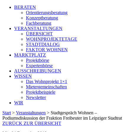
BERATEN
Orientierungsberatung
Konzeptberatung
Fachberatung
VERANSTALTUNGEN
ÜBERSICHT
WOHNPROJEKTETAGE
STADTDIALOG
FAKTOR WOHNEN
MARKTPLATZ
Projektbörse
Expertenbörse
AUSSCHREIBUNGEN
WISSEN
Das Wohnprojekt 1×1
Mietergemeinschaften
Projektbeispiele
Newsletter
WIR
Start
>
Veranstaltungen
>
Stadtgespräch Wohnen –
Podiumsdiskussion der Fraktion Freibeuter im Leipziger Stadtrat
ZURÜCK ZUR ÜBERSICHT