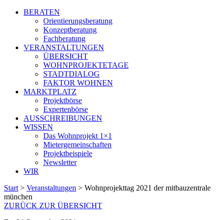
BERATEN
Orientierungsberatung
Konzeptberatung
Fachberatung
VERANSTALTUNGEN
ÜBERSICHT
WOHNPROJEKTETAGE
STADTDIALOG
FAKTOR WOHNEN
MARKTPLATZ
Projektbörse
Expertenbörse
AUSSCHREIBUNGEN
WISSEN
Das Wohnprojekt 1×1
Mietergemeinschaften
Projektbeispiele
Newsletter
WIR
Start
>
Veranstaltungen
>
Wohnprojekttag 2021 der mitbauzentrale
münchen
ZURÜCK ZUR ÜBERSICHT