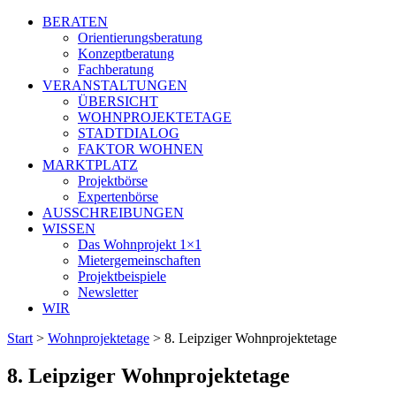
BERATEN
Orientierungsberatung
Konzeptberatung
Fachberatung
VERANSTALTUNGEN
ÜBERSICHT
WOHNPROJEKTETAGE
STADTDIALOG
FAKTOR WOHNEN
MARKTPLATZ
Projektbörse
Expertenbörse
AUSSCHREIBUNGEN
WISSEN
Das Wohnprojekt 1×1
Mietergemeinschaften
Projektbeispiele
Newsletter
WIR
Start
>
Wohnprojektetage
>
8. Leipziger Wohnprojektetage
8. Leipziger Wohnprojektetage