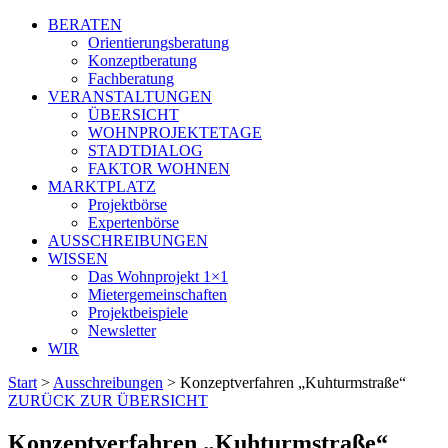
BERATEN
Orientierungsberatung
Konzeptberatung
Fachberatung
VERANSTALTUNGEN
ÜBERSICHT
WOHNPROJEKTETAGE
STADTDIALOG
FAKTOR WOHNEN
MARKTPLATZ
Projektbörse
Expertenbörse
AUSSCHREIBUNGEN
WISSEN
Das Wohnprojekt 1×1
Mietergemeinschaften
Projektbeispiele
Newsletter
WIR
Start
>
Ausschreibungen
>
Konzeptverfahren „Kuhturmstraße“
ZURÜCK ZUR ÜBERSICHT
Konzeptverfahren „Kuhturmstraße“